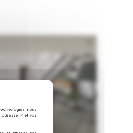
 technologies nous
 adresse IP et vos